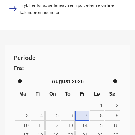
Tryk her for at se ferieavisen i pdf, eller se on line
kalenderen nednefor.
Periode
Fra:
August
2026
Ma
Ti
On
To
Fr
Lø
Sø
1
2
3
4
5
6
7
8
9
10
11
12
13
14
15
16